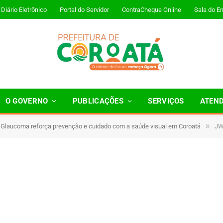
Diário Eletrônico
Portal do Servidor
ContraCheque Online
Sala do E
O GOVERNO
PUBLICAÇÕES
SERVIÇOS
ATEN
»
 Glaucoma reforça prevenção e cuidado com a saúde visual em Coroatá
JW
1 Minutos de Leitura