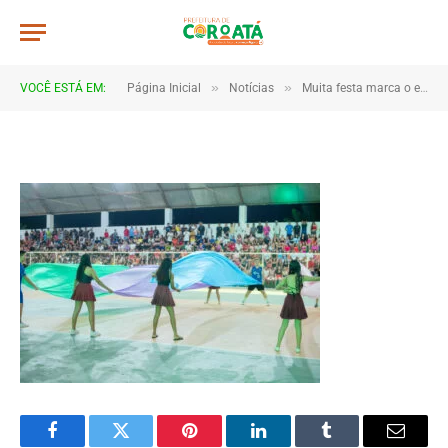
JWR_1805
De
TJHONEGRO
10 de junho de 2025
»
»
VOCÊ ESTÁ EM:
Página Inicial
Notícias
Muita festa marca o encerramento dos Jogos Escolares 2025 em Coroatá
1 Minutos de Leitura
Facebook
Twitter
Pinterest
LinkedIn
Tumblr
Email