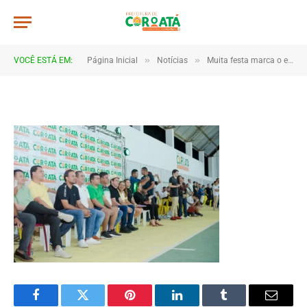
JWR_1801
De
TJHONEGRO
10 de junho de 2025
»
»
VOCÊ ESTÁ EM:
Página Inicial
Notícias
Muita festa marca o encerramento dos Jogos Escolares 2025 em Coroatá
1 Minutos de Leitura
Facebook
Twitter
Pinterest
LinkedIn
Tumblr
Email