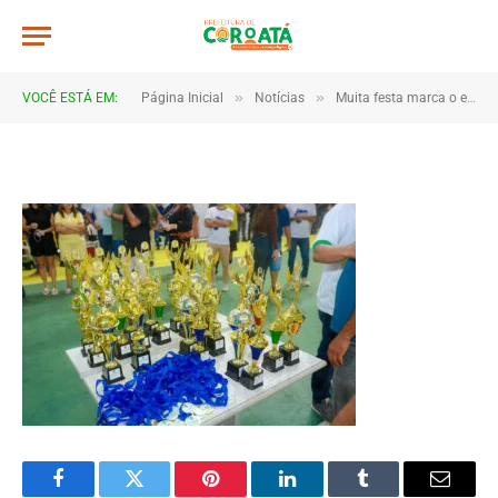
IMG_9975
De
TJHONEGRO
10 de junho de 2025
»
»
VOCÊ ESTÁ EM:
Página Inicial
Notícias
Muita festa marca o encerramento dos Jogos Escolares 2025 em Coroatá
1 Minutos de Leitura
Facebook
Twitter
Pinterest
LinkedIn
Tumblr
Email