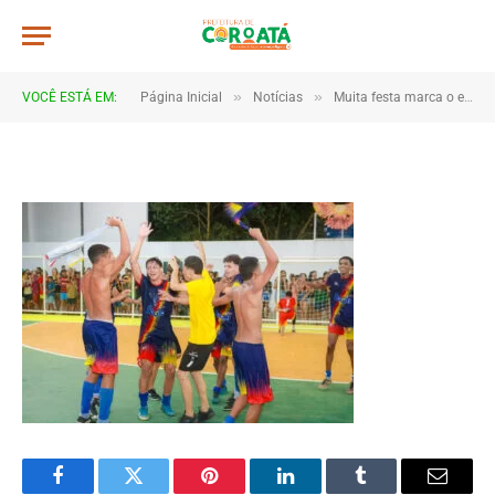
IMG_9967
De
TJHONEGRO
10 de junho de 2025
»
»
VOCÊ ESTÁ EM:
Página Inicial
Notícias
Muita festa marca o encerramento dos Jogos Escolares 2025 em Coroatá
1 Minutos de Leitura
Facebook
Twitter
Pinterest
LinkedIn
Tumblr
Email