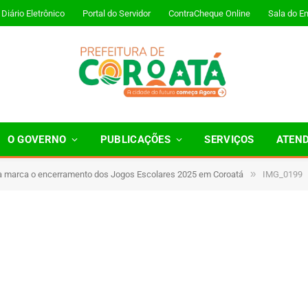
Diário Eletrônico
Portal do Servidor
ContraCheque Online
Sala do E
O GOVERNO
PUBLICAÇÕES
SERVIÇOS
ATEN
»
a marca o encerramento dos Jogos Escolares 2025 em Coroatá
IMG_0199
 Minutos de Leitura