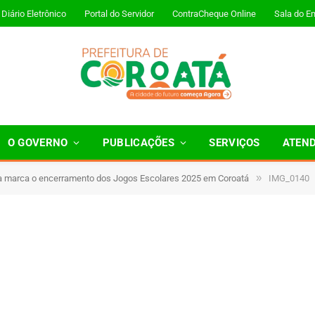
Diário Eletrônico
Portal do Servidor
ContraCheque Online
Sala do E
O GOVERNO
PUBLICAÇÕES
SERVIÇOS
ATEN
»
a marca o encerramento dos Jogos Escolares 2025 em Coroatá
IMG_0140
 Minutos de Leitura