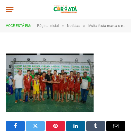
IMG_0125
De
TJHONEGRO
10 de junho de 2025
»
»
VOCÊ ESTÁ EM:
Página Inicial
Notícias
Muita festa marca o encerramento dos Jogos Escolares 2025 em Coroatá
1 Minutos de Leitura
Facebook
Twitter
Pinterest
LinkedIn
Tumblr
Email