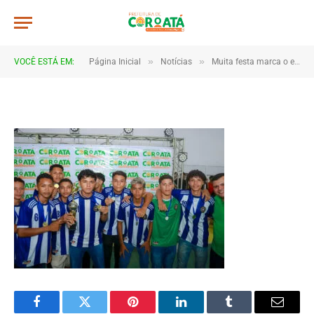
IMG_0080
De
TJHONEGRO
10 de junho de 2025
»
»
VOCÊ ESTÁ EM:
Página Inicial
Notícias
Muita festa marca o encerramento dos Jogos Escolares 2025 em Coroatá
1 Minutos de Leitura
Facebook
Twitter
Pinterest
LinkedIn
Tumblr
Email