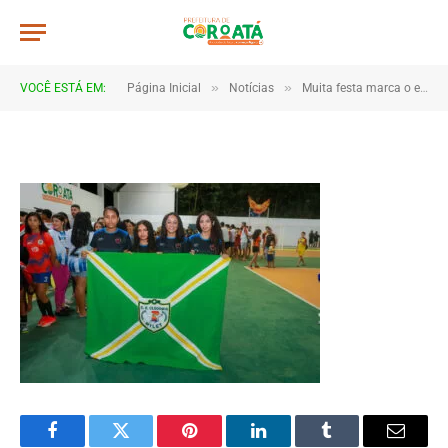
IMG_0034
De
TJHONEGRO
10 de junho de 2025
»
»
VOCÊ ESTÁ EM:
Página Inicial
Notícias
Muita festa marca o encerramento dos Jogos Escolares 2025 em Coroatá
1 Minutos de Leitura
Facebook
Twitter
Pinterest
LinkedIn
Tumblr
Email