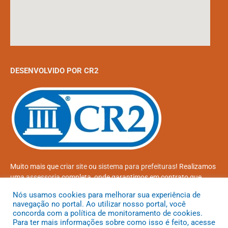
DESENVOLVIDO POR CR2
Muito mais que
criar site
ou
sistema para prefeituras
! Realizamos
uma
assessoria
completa, onde garantimos em contrato que
todas as exigências das
leis de transparência pública
serão
Nós usamos cookies para melhorar sua experiência de
atendidas.
navegação no portal. Ao utilizar nosso portal, você
concorda com a política de monitoramento de cookies.
Conheça o
PNTP
e o
Radar da Transparência Pública
Para ter mais informações sobre como isso é feito, acesse