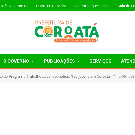
Diário Eletrônico
Portal do Servidor
ContraCheque Online
Sala do E
O GOVERNO
PUBLICAÇÕES
SERVIÇOS
ATEN
»
 do Programa Trabalho Jovem beneficia 150 jovens em Coroatá
JWR_908
 Minutos de Leitura