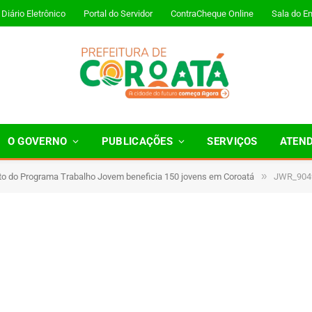
Diário Eletrônico
Portal do Servidor
ContraCheque Online
Sala do E
O GOVERNO
PUBLICAÇÕES
SERVIÇOS
ATEN
»
 do Programa Trabalho Jovem beneficia 150 jovens em Coroatá
JWR_904
 Minutos de Leitura