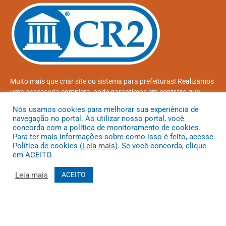
Muito mais que
criar site
ou
sistema para prefeituras
! Realizamos
uma
assessoria
completa, onde garantimos em contrato que
todas as exigências das
leis de transparência pública
serão
Nós usamos cookies para melhorar sua experiência de
atendidas.
navegação no portal. Ao utilizar nosso portal, você
concorda com a política de monitoramento de cookies.
Conheça o
PNTP
e o
Radar da Transparência Pública
Para ter mais informações sobre como isso é feito, acesse
Política de cookies (
Leia mais
). Se você concorda, clique
em ACEITO.
Leia mais
ACEITO
Todos os direitos reservados a Prefeitura Municipal de Coroatá
Mapa do Site
Acessar Área Administrativa
Acessar o Webmail