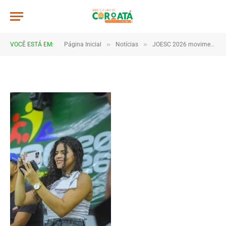
JWR_8458
De
TJHONEGRO
28 de maio de 2026
»
»
VOCÊ ESTÁ EM:
Página Inicial
Notícias
JOESC 2026 movimenta escolas e reúne estudantes em grande celebração do esporte em Coroatá
1 Minutos de Leitura