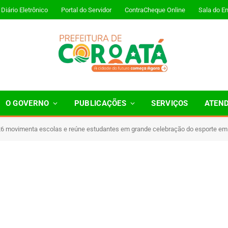
Diário Eletrônico
Portal do Servidor
ContraCheque Online
Sala do E
O GOVERNO
PUBLICAÇÕES
SERVIÇOS
ATEN
 movimenta escolas e reúne estudantes em grande celebração do esporte em
Minutos de Leitura