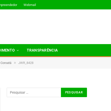
mpreendedor
Webmail
DIMENTO
TRANSPARÊNCIA
»
 Coroatá
JWR_8428