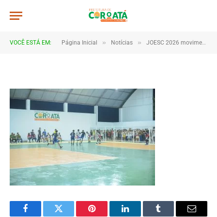
JWR_8422
De
TJHONEGRO
28 de maio de 2026
»
»
VOCÊ ESTÁ EM:
Página Inicial
Notícias
JOESC 2026 movimenta escolas e reúne estudantes em grande celebração do esporte em Coroatá
1 Minutos de Leitura
Facebook
Twitter
Pinterest
LinkedIn
Tumblr
Email