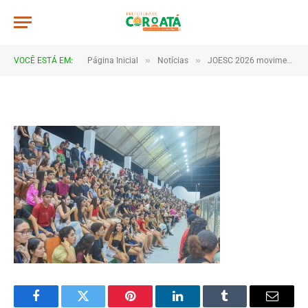
JWR_8409
De
TJHONEGRO
28 de maio de 2026
»
»
VOCÊ ESTÁ EM:
Página Inicial
Notícias
JOESC 2026 movimenta escolas e reúne estudantes em grande celebração do esporte em Coroatá
1 Minutos de Leitura
Facebook
Twitter
Pinterest
LinkedIn
Tumblr
Email