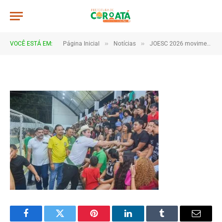
JWR_8368
De
TJHONEGRO
28 de maio de 2026
»
»
VOCÊ ESTÁ EM:
Página Inicial
Notícias
JOESC 2026 movimenta escolas e reúne estudantes em grande celebração do esporte em Coroatá
1 Minutos de Leitura
Facebook
Twitter
Pinterest
LinkedIn
Tumblr
Email