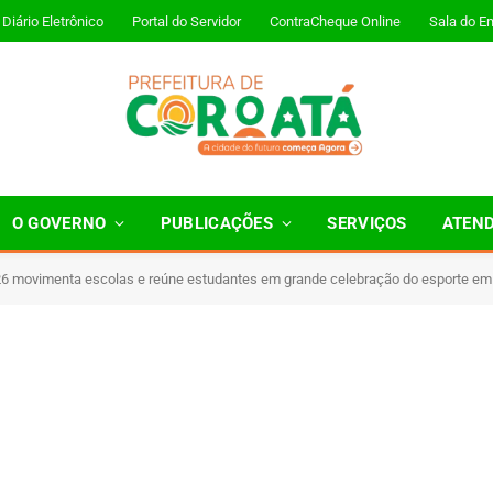
Diário Eletrônico
Portal do Servidor
ContraCheque Online
Sala do E
O GOVERNO
PUBLICAÇÕES
SERVIÇOS
ATEN
 movimenta escolas e reúne estudantes em grande celebração do esporte em
Minutos de Leitura