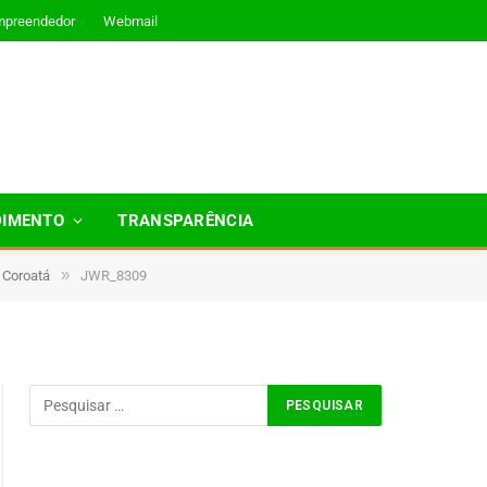
mpreendedor
Webmail
DIMENTO
TRANSPARÊNCIA
»
 Coroatá
JWR_8309