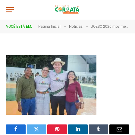
JWR_8298
De
TJHONEGRO
28 de maio de 2026
»
»
VOCÊ ESTÁ EM:
Página Inicial
Notícias
JOESC 2026 movimenta escolas e reúne estudantes em grande celebração do esporte em Coroatá
1 Minutos de Leitura
Facebook
Twitter
Pinterest
LinkedIn
Tumblr
Email