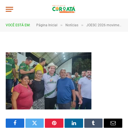
JWR_8278
De
TJHONEGRO
28 de maio de 2026
»
»
VOCÊ ESTÁ EM:
Página Inicial
Notícias
JOESC 2026 movimenta escolas e reúne estudantes em grande celebração do esporte em Coroatá
1 Minutos de Leitura
Facebook
Twitter
Pinterest
LinkedIn
Tumblr
Email