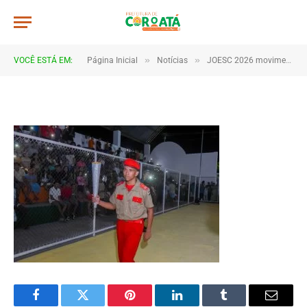
JWR_8225
De
TJHONEGRO
28 de maio de 2026
»
»
VOCÊ ESTÁ EM:
Página Inicial
Notícias
JOESC 2026 movimenta escolas e reúne estudantes em grande celebração do esporte em Coroatá
1 Minutos de Leitura
Facebook
Twitter
Pinterest
LinkedIn
Tumblr
Email