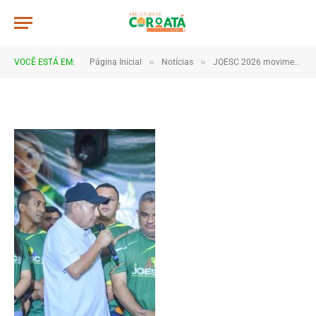
JWR_8147
De
TJHONEGRO
28 de maio de 2026
»
»
VOCÊ ESTÁ EM:
Página Inicial
Notícias
JOESC 2026 movimenta escolas e reúne estudantes em grande celebração do esporte em Coroatá
1 Minutos de Leitura