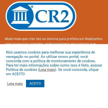
Muito mais que
criar site
ou
sistema para prefeituras
! Realizamos
uma
assessoria
completa, onde garantimos em contrato que
todas as exigências das
leis de transparência pública
serão
Nós usamos cookies para melhorar sua experiência de
atendidas.
navegação no portal. Ao utilizar nosso portal, você
concorda com a política de monitoramento de cookies.
Conheça o
PNTP
e o
Radar da Transparência Pública
Para ter mais informações sobre como isso é feito, acesse
Política de cookies (
Leia mais
). Se você concorda, clique
em ACEITO.
Leia mais
ACEITO
Todos os direitos reservados a Prefeitura Municipal de Coroatá
Mapa do Site
Acessar Área Administrativa
Acessar o Webmail