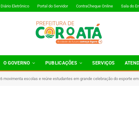
Diário Eletrônico
Portal do Servidor
ContraCheque Online
Sala do E
O GOVERNO
PUBLICAÇÕES
SERVIÇOS
ATEN
 movimenta escolas e reúne estudantes em grande celebração do esporte em
Minutos de Leitura