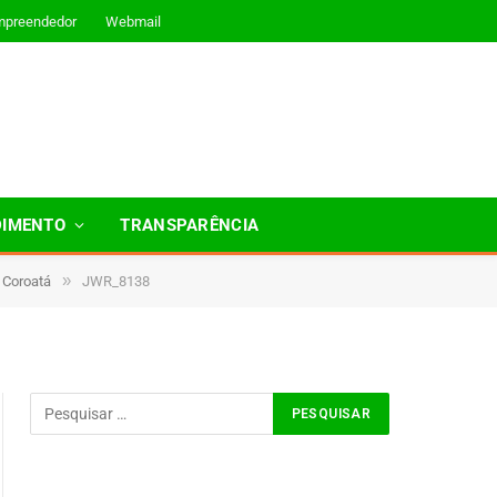
mpreendedor
Webmail
DIMENTO
TRANSPARÊNCIA
»
 Coroatá
JWR_8138