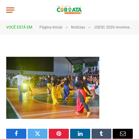
JWR_8081
De
TJHONEGRO
28 de maio de 2026
»
»
VOCÊ ESTÁ EM:
Página Inicial
Notícias
JOESC 2026 movimenta escolas e reúne estudantes em grande celebração do esporte em Coroatá
1 Minutos de Leitura
Facebook
Twitter
Pinterest
LinkedIn
Tumblr
Email