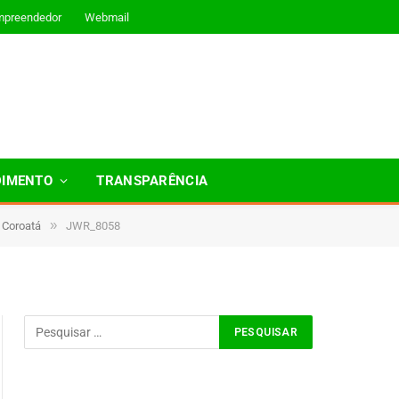
mpreendedor
Webmail
DIMENTO
TRANSPARÊNCIA
»
 Coroatá
JWR_8058