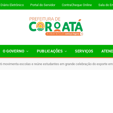
Diário Eletrônico
Portal do Servidor
ContraCheque Online
Sala do E
O GOVERNO
PUBLICAÇÕES
SERVIÇOS
ATEN
 movimenta escolas e reúne estudantes em grande celebração do esporte em
Minutos de Leitura