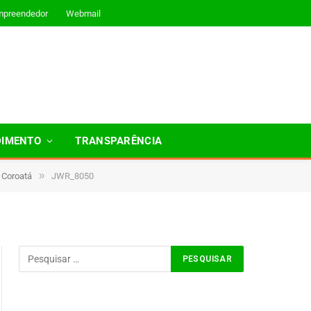
mpreendedor
Webmail
DIMENTO
TRANSPARÊNCIA
»
 Coroatá
JWR_8050