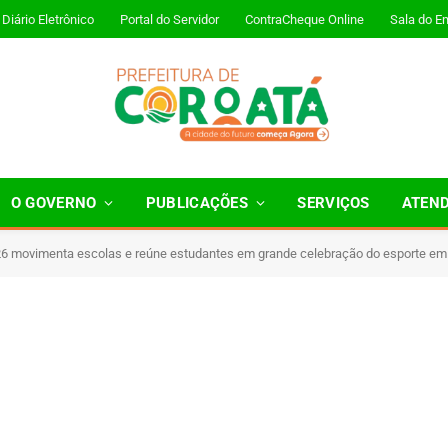
Diário Eletrônico
Portal do Servidor
ContraCheque Online
Sala do E
O GOVERNO
PUBLICAÇÕES
SERVIÇOS
ATEN
 movimenta escolas e reúne estudantes em grande celebração do esporte em
Minutos de Leitura