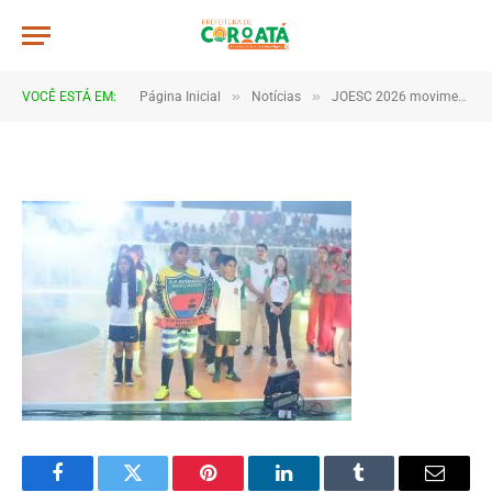
JWR_8008
De
TJHONEGRO
28 de maio de 2026
»
»
VOCÊ ESTÁ EM:
Página Inicial
Notícias
JOESC 2026 movimenta escolas e reúne estudantes em grande celebração do esporte em Coroatá
1 Minutos de Leitura
Facebook
Twitter
Pinterest
LinkedIn
Tumblr
Email