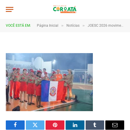
JWR_8006
De
TJHONEGRO
28 de maio de 2026
»
»
VOCÊ ESTÁ EM:
Página Inicial
Notícias
JOESC 2026 movimenta escolas e reúne estudantes em grande celebração do esporte em Coroatá
1 Minutos de Leitura
Facebook
Twitter
Pinterest
LinkedIn
Tumblr
Email