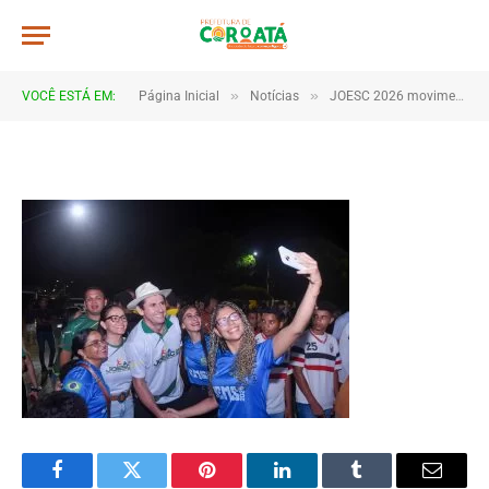
JWR_7883
De
TJHONEGRO
28 de maio de 2026
»
»
VOCÊ ESTÁ EM:
Página Inicial
Notícias
JOESC 2026 movimenta escolas e reúne estudantes em grande celebração do esporte em Coroatá
1 Minutos de Leitura
Facebook
Twitter
Pinterest
LinkedIn
Tumblr
Email