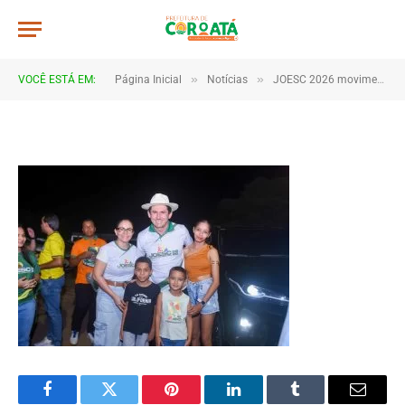
JWR_7873
De
TJHONEGRO
28 de maio de 2026
»
»
VOCÊ ESTÁ EM:
Página Inicial
Notícias
JOESC 2026 movimenta escolas e reúne estudantes em grande celebração do esporte em Coroatá
1 Minutos de Leitura
Facebook
Twitter
Pinterest
LinkedIn
Tumblr
Email