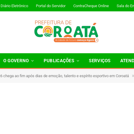
Diário Eletrônico
Portal do Servidor
ContraCheque Online
Sala do E
O GOVERNO
PUBLICAÇÕES
SERVIÇOS
ATEN
 chega ao fim após dias de emoção, talento e espírito esportivo em Coroatá
 Minutos de Leitura