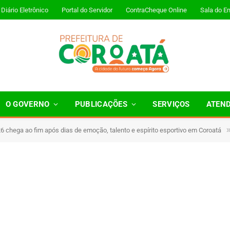
Diário Eletrônico
Portal do Servidor
ContraCheque Online
Sala do E
O GOVERNO
PUBLICAÇÕES
SERVIÇOS
ATEN
 chega ao fim após dias de emoção, talento e espírito esportivo em Coroatá
 Minutos de Leitura