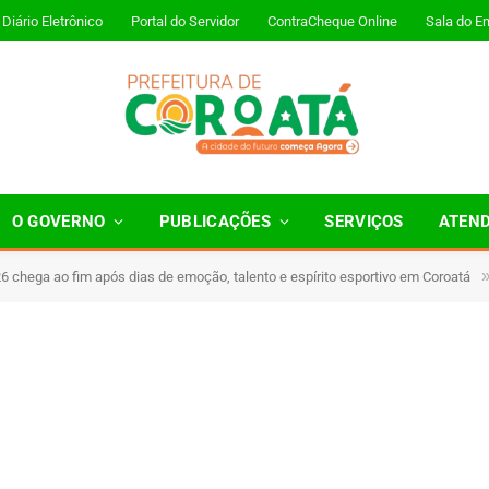
Diário Eletrônico
Portal do Servidor
ContraCheque Online
Sala do E
O GOVERNO
PUBLICAÇÕES
SERVIÇOS
ATEN
 chega ao fim após dias de emoção, talento e espírito esportivo em Coroatá
 Minutos de Leitura