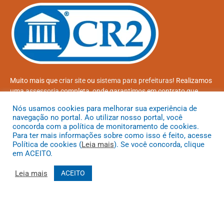
Muito mais que
criar site
ou
sistema para prefeituras
! Realizamos
uma
assessoria
completa, onde garantimos em contrato que
todas as exigências das
leis de transparência pública
serão
Nós usamos cookies para melhorar sua experiência de
atendidas.
navegação no portal. Ao utilizar nosso portal, você
concorda com a política de monitoramento de cookies.
Conheça o
PNTP
e o
Radar da Transparência Pública
Para ter mais informações sobre como isso é feito, acesse
Política de cookies (
Leia mais
). Se você concorda, clique
em ACEITO.
Leia mais
ACEITO
Todos os direitos reservados a Prefeitura Municipal de Coroatá
Mapa do Site
Acessar Área Administrativa
Acessar o Webmail