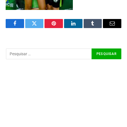
Facebook
Twitter
Pinterest
LinkedIn
Tumblr
Email