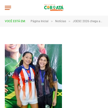
JWR_3831
De
TJHONEGRO
11 de junho de 2026
»
»
VOCÊ ESTÁ EM:
Página Inicial
Notícias
JOESC 2026 chega ao fim após dias de emoção, talento e espírito esportivo em Coroatá
1 Minutos de Leitura