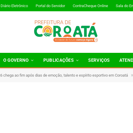
Diário Eletrônico
Portal do Servidor
ContraCheque Online
Sala do E
O GOVERNO
PUBLICAÇÕES
SERVIÇOS
ATEN
 chega ao fim após dias de emoção, talento e espírito esportivo em Coroatá
 Minutos de Leitura