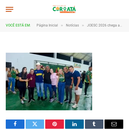
JWR_3754
De
TJHONEGRO
11 de junho de 2026
»
»
VOCÊ ESTÁ EM:
Página Inicial
Notícias
JOESC 2026 chega ao fim após dias de emoção, talento e espírito esportivo em Coroatá
1 Minutos de Leitura
Facebook
Twitter
Pinterest
LinkedIn
Tumblr
Email