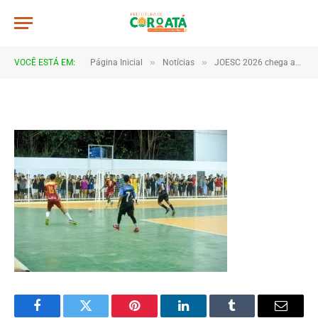
JWR_3748
De
TJHONEGRO
11 de junho de 2026
»
»
VOCÊ ESTÁ EM:
Página Inicial
Notícias
JOESC 2026 chega ao fim após dias de emoção, talento e espírito esportivo em Coroatá
1 Minutos de Leitura
Facebook
Twitter
Pinterest
LinkedIn
Tumblr
Email