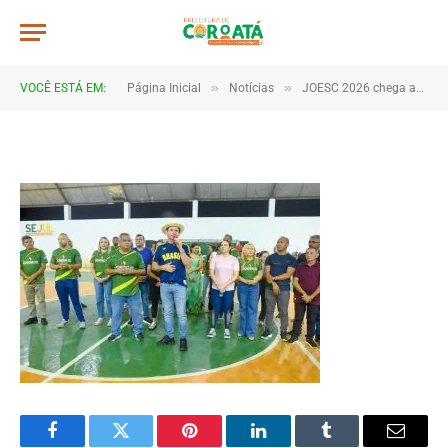
JWR_3670
De
TJHONEGRO
11 de junho de 2026
»
»
VOCÊ ESTÁ EM:
Página Inicial
Notícias
JOESC 2026 chega ao fim após dias de emoção, talento e espírito esportivo em Coroatá
1 Minutos de Leitura
Facebook
Twitter
Pinterest
LinkedIn
Tumblr
Email