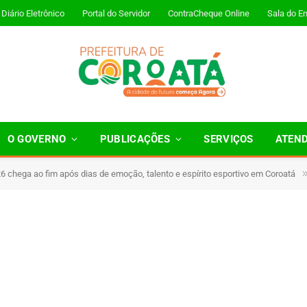
Diário Eletrônico
Portal do Servidor
ContraCheque Online
Sala do E
O GOVERNO
PUBLICAÇÕES
SERVIÇOS
ATEN
 chega ao fim após dias de emoção, talento e espírito esportivo em Coroatá
 Minutos de Leitura