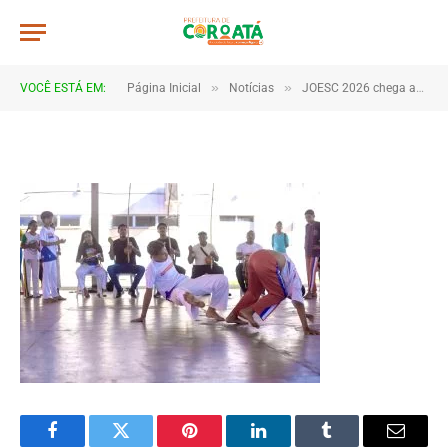
JWR_3329
De
TJHONEGRO
11 de junho de 2026
»
»
VOCÊ ESTÁ EM:
Página Inicial
Notícias
JOESC 2026 chega ao fim após dias de emoção, talento e espírito esportivo em Coroatá
1 Minutos de Leitura
Facebook
Twitter
Pinterest
LinkedIn
Tumblr
Email