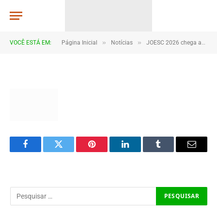
DSC_5104
TJHONEGRO
De
11 de junho de 2026
»
»
VOCÊ ESTÁ EM:
Página Inicial
Notícias
JOESC 2026 chega ao fim após dias de emoção, talento e espírito esportivo em Coroatá
1 Minutos de Leitura
Facebook
Twitter
Pinterest
LinkedIn
Tumblr
Email