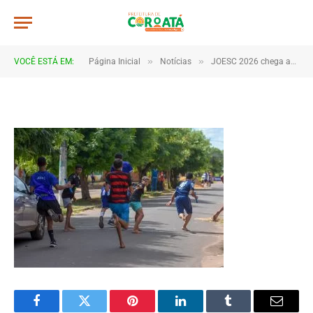
DSC_5047
De
TJHONEGRO
11 de junho de 2026
»
»
VOCÊ ESTÁ EM:
Página Inicial
Notícias
JOESC 2026 chega ao fim após dias de emoção, talento e espírito esportivo em Coroatá
1 Minutos de Leitura
Facebook
Twitter
Pinterest
LinkedIn
Tumblr
Email