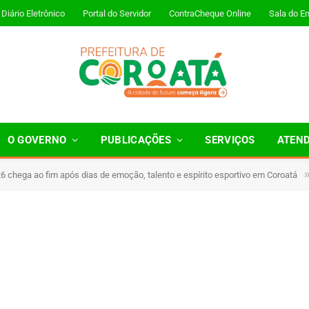
Diário Eletrônico
Portal do Servidor
ContraCheque Online
Sala do E
0795.JPG
O GOVERNO
PUBLICAÇÕES
SERVIÇOS
ATEN
 chega ao fim após dias de emoção, talento e espírito esportivo em Coroatá
 Minutos de Leitura