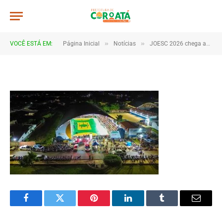
DCIM100MEDIADJI_0793.JPG
De
TJHONEGRO
11 de junho de 2026
»
»
VOCÊ ESTÁ EM:
Página Inicial
Notícias
JOESC 2026 chega ao fim após dias de emoção, talento e espírito esportivo em Coroatá
1 Minutos de Leitura
Facebook
Twitter
Pinterest
LinkedIn
Tumblr
Email