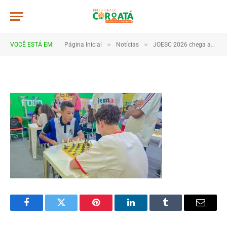
20260608_150335
De
TJHONEGRO
11 de junho de 2026
»
»
VOCÊ ESTÁ EM:
Página Inicial
Notícias
JOESC 2026 chega ao fim após dias de emoção, talento e espírito esportivo em Coroatá
1 Minutos de Leitura
Facebook
Twitter
Pinterest
LinkedIn
Tumblr
Email