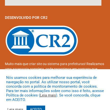
DESENVOLVIDO POR CR2
Muito mais que
criar site
ou
sistema para prefeituras
! Realizamos
uma
assessoria
completa, onde garantimos em contrato que
todas as exigências das
leis de transparência pública
serão
Nós usamos cookies para melhorar sua experiência de
atendidas.
navegação no portal. Ao utilizar nosso portal, você
concorda com a política de monitoramento de cookies.
Conheça o
PNTP
e o
Radar da Transparência Pública
Para ter mais informações sobre como isso é feito, acesse
Política de cookies (
Leia mais
). Se você concorda, clique
em ACEITO.
Leia mais
ACEITO