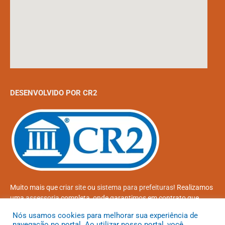
DESENVOLVIDO POR CR2
Muito mais que
criar site
ou
sistema para prefeituras
! Realizamos
uma
assessoria
completa, onde garantimos em contrato que
todas as exigências das
leis de transparência pública
serão
Nós usamos cookies para melhorar sua experiência de
atendidas.
navegação no portal. Ao utilizar nosso portal, você