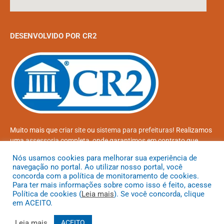
DESENVOLVIDO POR CR2
Muito mais que
criar site
ou
sistema para prefeituras
! Realizamos
uma
assessoria
completa, onde garantimos em contrato que
todas as exigências das
leis de transparência pública
serão
Nós usamos cookies para melhorar sua experiência de
atendidas.
navegação no portal. Ao utilizar nosso portal, você
concorda com a política de monitoramento de cookies.
Conheça o
PNTP
e o
Radar da Transparência Pública
Para ter mais informações sobre como isso é feito, acesse
Política de cookies (
Leia mais
). Se você concorda, clique
em ACEITO.
Leia mais
ACEITO