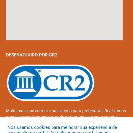
DESENVOLVIDO POR CR2
Muito mais que
criar site
ou
sistema para prefeituras
! Realizamos
uma
assessoria
completa, onde garantimos em contrato que
todas as exigências das
leis de transparência pública
serão
Nós usamos cookies para melhorar sua experiência de
atendidas.
navegação no portal. Ao utilizar nosso portal, você